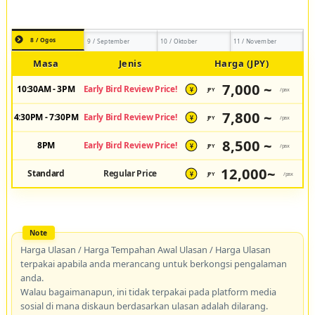
8 / Ogos
9 / September
10 / Oktober
11 / November
Masa
Jenis
Harga (JPY)
7,000 ~
10:30AM - 3PM
Early Bird Review Price!
JPY
/pax
¥
7,800 ~
4:30PM - 7:30PM
Early Bird Review Price!
JPY
/pax
¥
8,500 ~
8PM
Early Bird Review Price!
JPY
/pax
¥
12,000~
Standard
Regular Price
JPY
/pax
¥
Harga Ulasan / Harga Tempahan Awal Ulasan / Harga Ulasan
terpakai apabila anda merancang untuk berkongsi pengalaman
anda.
Walau bagaimanapun, ini tidak terpakai pada platform media
sosial di mana diskaun berdasarkan ulasan adalah dilarang.