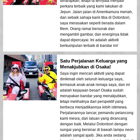
diharapkan, tetapi ia ternyata menjadi
perkara terbaik yang kami lakukan di
Jepun. Jalan-jalan di Amerikamura meriah,
dan sebaik sahaja kami tiba di Dotonbori,
saya merasakan seperti berada dalam
filem. Orang ramai bersorak dan
mengambil gambar, dan energinya tidak
dapat dipercayai. Ini adalah aktiviti
berkumpulan terbaik di bandar ini!
Satu Perjalanan Keluarga yang
Menakjubkan di Osaka!
Saya ingin mencari aktiviti yang dapat
dinikmati oleh seluruh keluarga saya,
termasuk anak-anak remaja saya, dan ini
adalah kejayaan besar! Osaka sudah
merupakan bandar yang menakjubkan,
tetapi melihatnya dari perspektif yang
berbeza menjadikannya lebih istimewa.
Perjalanannya lancar, pemandu pelancong
kami mesra, dan laluan yang dirancang
dengan baik. Melalui Dotonbori dengan
sungai yang bersinar di bawah lampu neon
adalah sangat ajaib. Jika anda sedang