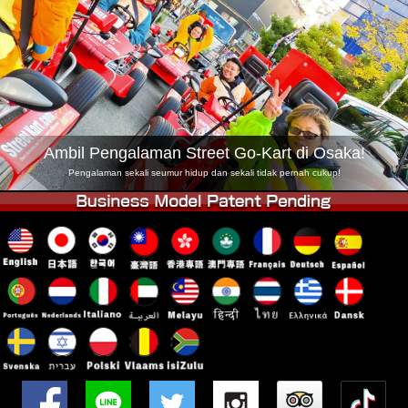
Syarikat
Tempahan
Tukar Kedai
Tokyo Shinagawa
Tokyo Akihabara#1
Tokyo Akihabara#2
Tokyo Shibuya
Tokyo Shibuya Annex
Tokyo Bay
Ambil Pengalaman Street Go-Kart di Osaka!
Tokyo Asakusa
Osaka
Pengalaman sekali seumur hidup dan sekali tidak pernah cukup!
Okinawa