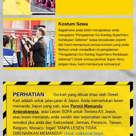
Kostum Sewa
Bagaimana anda boleh mengatakan anda
mengalami “Pengalaman Go-Karting SuperHero
Kehidupan Sebenar” tanpa berpakaian seperti
dia! Kami mempunyai semua kostum yang anda
fikirkan untuk menjadikan ini pengalaman
“Pengalaman Go-Karting SuperHero Kehidupan
Sebenar”! Untuk semua peminat Super Hero,
jangan risau, kami mempunyai semuanya!
PERHATIAN
Go-kart yang dibuat khas oleh Street
Kart adalah untuk jalan-jalan di Jepun. Anda memerlukan lesen
memandu Jepun yang sah, atau
Permit Memandu
Antarabangsa
, atau Lesen SOFA untuk Tentera AS Jepun,
atau lesen memandu anda sendiri dan terjemahan rasmi lesen
tersebut jika anda dari Switzerland, Jerman, Perancis, Taiwan,
Belgium, Monaco. Ingat! TANPA LESEN TIDAK
DIBENARKAN MEMANDU!!
Untuk maklumat lanjut
.