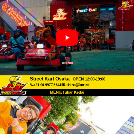
Street Kart Osaka
OPEN 12:00-19:00
📞+81-90-9977-6644
📧
shina@kart.st
MENU/Tukar Kedai
UTAMA
Tentang
Spesifikasi
Harga
Akses
Suara
Soalan Lazim