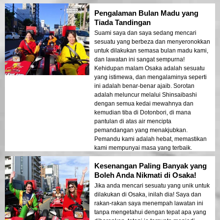
mengayuh melalui sebuah bandar boleh
Pengalaman Bulan Madu yang
menjadi begitu mengujakan!
Tiada Tandingan
Suami saya dan saya sedang mencari
sesuatu yang berbeza dan menyeronokkan
untuk dilakukan semasa bulan madu kami,
dan lawatan ini sangat sempurna!
Kehidupan malam Osaka adalah sesuatu
yang istimewa, dan mengalaminya seperti
ini adalah benar-benar ajaib. Sorotan
adalah meluncur melalui Shinsaibashi
dengan semua kedai mewahnya dan
kemudian tiba di Dotonbori, di mana
pantulan di atas air mencipta
pemandangan yang menakjubkan.
Pemandu kami adalah hebat, memastikan
kami mempunyai masa yang terbaik.
Sangat disyorkan untuk pasangan!
Kesenangan Paling Banyak yang
Boleh Anda Nikmati di Osaka!
Jika anda mencari sesuatu yang unik untuk
dilakukan di Osaka, inilah dia! Saya dan
rakan-rakan saya menempah lawatan ini
tanpa mengetahui dengan tepat apa yang