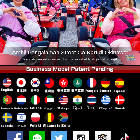
Syarikat
Tempahan
Tukar Kedai
Tokyo Shinagawa
Tokyo Akihabara#1
Tokyo Akihabara#2
Tokyo Shibuya
Tokyo Shibuya Annex
Tokyo Bay
Ambil Pengalaman Street Go-Kart di Okinawa!
Tokyo Asakusa
Osaka
Pengalaman sekali seumur hidup dan sekali tidak pernah cukup!
Okinawa