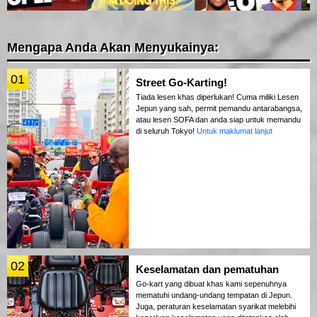
Mengapa Anda Akan Menyukainya:
01
Street Go-Karting!
Tiada lesen khas diperlukan! Cuma miliki Lesen
Jepun yang sah, permit pemandu antarabangsa,
atau lesen SOFA dan anda siap untuk memandu
di seluruh Tokyo!
Untuk maklumat lanjut
02
Keselamatan dan pematuhan
Go-kart yang dibuat khas kami sepenuhnya
mematuhi undang-undang tempatan di Jepun.
Juga, peraturan keselamatan syarikat melebihi