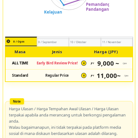
8 / Ogos
9 / September
10 / Oktober
11 / November
Masa
Jenis
Harga (JPY)
9,000 ~
ALL TIME
Early Bird Review Price!
JPY
/pax
¥
11,000~
Standard
Regular Price
JPY
/pax
¥
Harga Ulasan / Harga Tempahan Awal Ulasan / Harga Ulasan
terpakai apabila anda merancang untuk berkongsi pengalaman
anda.
Walau bagaimanapun, ini tidak terpakai pada platform media
sosial di mana diskaun berdasarkan ulasan adalah dilarang.