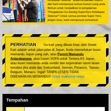
Kehidupan Sebenar” tanpa berpakaian seperti
dia! Kami mempunyai semua kostum yang anda
fikirkan untuk menjadikan ini pengalaman
“Pengalaman Go-Karting SuperHero Kehidupan
Sebenar”! Untuk semua peminat Super Hero,
jangan risau, kami mempunyai semuanya!
PERHATIAN
Go-kart yang dibuat khas oleh Street
Kart adalah untuk jalan-jalan di Jepun. Anda memerlukan lesen
memandu Jepun yang sah, atau
Permit Memandu
Antarabangsa
, atau Lesen SOFA untuk Tentera AS Jepun,
atau lesen memandu anda sendiri dan terjemahan rasmi lesen
tersebut jika anda dari Switzerland, Jerman, Perancis, Taiwan,
Belgium, Monaco. Ingat! TANPA LESEN TIDAK
DIBENARKAN MEMANDU!!
Untuk maklumat lanjut
.
Tempahan