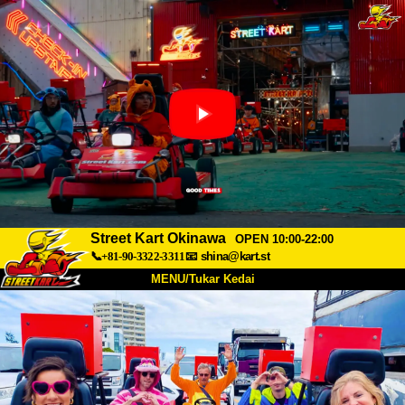
Street Kart Okinawa
OPEN 10:00-22:00
📞+81-90-3322-3311
📧
shina@kart.st
MENU/Tukar Kedai
UTAMA
Tentang
Spesifikasi
Harga
Akses
Suara
Soalan Lazim