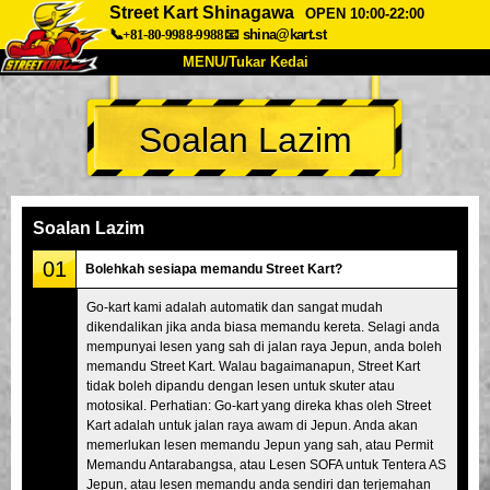
Street Kart Shinagawa
OPEN 10:00-22:00
📞+81-80-9988-9988
📧
shina@kart.st
MENU/Tukar Kedai
UTAMA
Soalan Lazim
Tentang
Spesifikasi
Harga
Akses
Suara
Soalan Lazim
Syarikat
Tempahan
Soalan Lazim
Tukar Kedai
01
Bolehkah sesiapa memandu Street Kart?
Tokyo Shinagawa
Tokyo Akihabara#1
Go-kart kami adalah automatik dan sangat mudah
dikendalikan jika anda biasa memandu kereta. Selagi anda
Tokyo Akihabara#2
Tokyo Shibuya
mempunyai lesen yang sah di jalan raya Jepun, anda boleh
Tokyo Shibuya Annex
Tokyo Bay
memandu Street Kart. Walau bagaimanapun, Street Kart
tidak boleh dipandu dengan lesen untuk skuter atau
Tokyo Asakusa
Osaka
motosikal. Perhatian: Go-kart yang direka khas oleh Street
Kart adalah untuk jalan raya awam di Jepun. Anda akan
Okinawa
memerlukan lesen memandu Jepun yang sah, atau Permit
Memandu Antarabangsa, atau Lesen SOFA untuk Tentera AS
Jepun, atau lesen memandu anda sendiri dan terjemahan