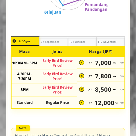
8 / Ogos
9 / September
10 / Oktober
11 / November
Masa
Jenis
Harga (JPY)
Early Bird Review
7,000 ~
10:30AM - 3PM
JPY
/pax
¥
Price!
4:30PM -
Early Bird Review
7,800 ~
JPY
/pax
¥
7:30PM
Price!
Early Bird Review
8,500 ~
8PM
JPY
/pax
¥
Price!
12,000~
Standard
Regular Price
JPY
/pax
¥
Harga Ulasan / Harga Tempahan Awal Ulasan / Harga