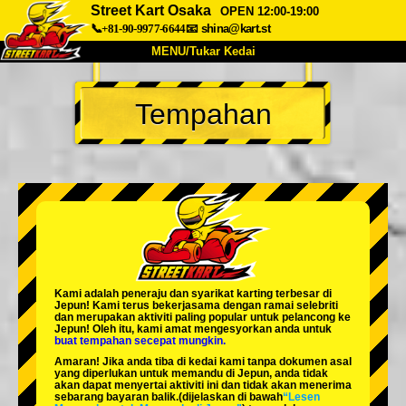
Street Kart Osaka
OPEN 12:00-19:00
📞+81-90-9977-6644
📧
shina@kart.st
MENU/Tukar Kedai
UTAMA
Tempahan
Tentang
Spesifikasi
Harga
Akses
Suara
Soalan Lazim
Syarikat
Tempahan
Tukar Kedai
Tokyo Shinagawa
Tokyo Akihabara#1
Tokyo Akihabara#2
Tokyo Shibuya
Kami adalah
peneraju
dan
syarikat karting terbesar
di
Tokyo Shibuya Annex
Tokyo Bay
Jepun! Kami terus bekerjasama dengan
ramai selebriti
dan merupakan
aktiviti paling popular
untuk pelancong ke
Jepun! Oleh itu, kami amat mengesyorkan anda untuk
Tokyo Asakusa
Osaka
buat tempahan secepat mungkin.
Amaran! Jika anda tiba di kedai kami tanpa dokumen asal
Okinawa
yang diperlukan untuk memandu di Jepun, anda tidak
akan dapat menyertai aktiviti ini dan tidak akan menerima
sebarang bayaran balik.
(dijelaskan di bawah
“Lesen