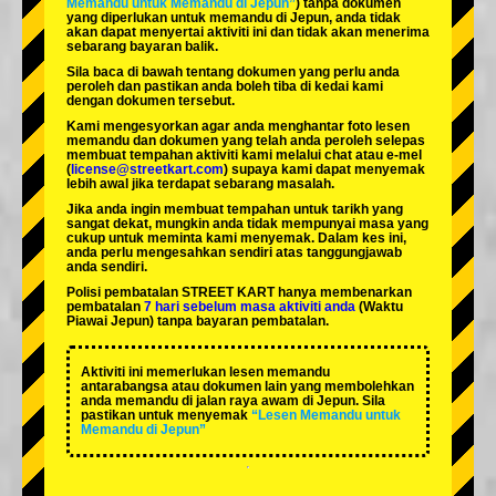
Memandu untuk Memandu di Jepun”
) tanpa dokumen
yang diperlukan untuk memandu di Jepun, anda tidak
akan dapat menyertai aktiviti ini dan tidak akan menerima
sebarang bayaran balik.
Sila baca di bawah tentang dokumen yang perlu anda
peroleh dan pastikan anda boleh tiba di kedai kami
dengan dokumen tersebut.
Kami mengesyorkan agar anda menghantar foto lesen
memandu dan dokumen yang telah anda peroleh selepas
membuat tempahan aktiviti kami melalui chat atau e-mel
(
license@streetkart.com
) supaya kami dapat menyemak
lebih awal jika terdapat sebarang masalah.
Jika anda ingin membuat tempahan untuk tarikh yang
sangat dekat, mungkin anda tidak mempunyai masa yang
cukup untuk meminta kami menyemak. Dalam kes ini,
anda perlu mengesahkan sendiri atas tanggungjawab
anda sendiri.
Polisi pembatalan STREET KART hanya membenarkan
pembatalan
7 hari sebelum masa aktiviti anda
(Waktu
Piawai Jepun) tanpa bayaran pembatalan.
Aktiviti ini memerlukan lesen memandu
antarabangsa atau dokumen lain yang membolehkan
anda memandu di jalan raya awam di Jepun. Sila
pastikan untuk menyemak
“Lesen Memandu untuk
Memandu di Jepun”