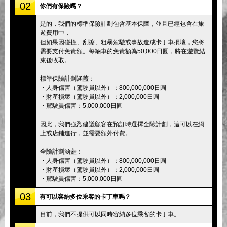
02
你們有保險嗎？
是的，我們的標準保險計劃包含基本保障，並且已經包含在旅
遊費用中，
但如果因碰撞、刮擦、粗暴駕駛或事故造成卡丁車損壞，您將
需要支付免責額。每輛車的免責額為50,000日圓，將在遊覽結
束後收取。
標準保險計劃涵蓋：
・人身傷害（駕駛員以外）：800,000,000日圓
・財產損壞（駕駛員以外）：2,000,000日圓
・駕駛員傷害：5,000,000日圓
因此，我們強烈建議顧客在預訂時選擇全險計劃，這可以在網
上或店鋪進行，並需要額外付費。
全險計劃涵蓋：
・人身傷害（駕駛員以外）：800,000,000日圓
・財產損壞（駕駛員以外）：2,000,000日圓
・駕駛員傷害：5,000,000日圓
03
有可以容納多位乘客的卡丁車嗎？
目前，我們不提供可以同時容納多位乘客的卡丁車。