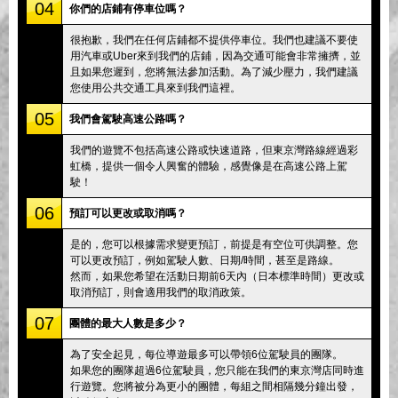
04
你們的店鋪有停車位嗎？
很抱歉，我們在任何店鋪都不提供停車位。我們也建議不要使
用汽車或Uber來到我們的店鋪，因為交通可能會非常擁擠，並
且如果您遲到，您將無法參加活動。為了減少壓力，我們建議
您使用公共交通工具來到我們這裡。
05
我們會駕駛高速公路嗎？
我們的遊覽不包括高速公路或快速道路，但東京灣路線經過彩
虹橋，提供一個令人興奮的體驗，感覺像是在高速公路上駕
駛！
06
預訂可以更改或取消嗎？
是的，您可以根據需求變更預訂，前提是有空位可供調整。您
可以更改預訂，例如駕駛人數、日期/時間，甚至是路線。
然而，如果您希望在活動日期前6天內（日本標準時間）更改或
取消預訂，則會適用我們的取消政策。
07
團體的最大人數是多少？
為了安全起見，每位導遊最多可以帶領6位駕駛員的團隊。
如果您的團隊超過6位駕駛員，您只能在我們的東京灣店同時進
行遊覽。您將被分為更小的團體，每組之間相隔幾分鐘出發，