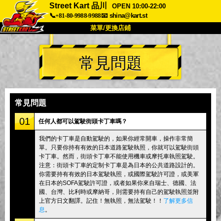
Street Kart 品川
OPEN 10:00-22:00
📞+81-80-9988-9988
📧
shina@kart.st
菜單/更換店鋪
首頁
常見問題
關於
規格
價格
交通方式
顧客聲音
常見問題
公司
預訂
常見問題
更換店鋪
01
任何人都可以駕駛街頭卡丁車嗎？
東京品川 #1
東京秋葉原#1
我們的卡丁車是自動駕駛的，如果你經常開車，操作非常簡
單。只要你持有有效的日本道路駕駛執照，你就可以駕駛街頭
東京秋葉原#2
東京澀谷
卡丁車。然而，街頭卡丁車不能使用機車或摩托車執照駕駛。
東京澀谷附屬
東京灣
注意：街頭卡丁車的定制卡丁車是為日本的公共道路設計的。
你需要持有有效的日本駕駛執照，或國際駕駛許可證，或美軍
東京淺草
大阪
在日本的SOFA駕駛許可證，或者如果你來自瑞士、德國、法
國、台灣、比利時或摩納哥，則需要持有自己的駕駛執照並附
沖繩
上官方日文翻譯。記住！無執照，無法駕駛！！
了解更多信
息
。