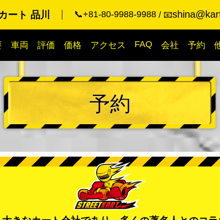
shina@kart
カート 品川
📞+81-80-9988-9988
📧
FAQ
要
車両
評価
価格
アクセス
会社
予約
予約