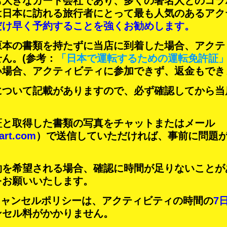
も大きなカート会社であり、
多くの著名人
とのコラ
は日本に訪れる旅行者にとって
最も人気のあるアク
だけ早く予約することを強くお勧めします。
原本の書類を持たずに当店に到着した場合、アクテ
せん。
(参考：
「日本で運転するための運転免許証
い場合、アクティビティに参加できず、返金もでき
について記載がありますので、必ず確認してから当
証と取得した書類の写真をチャットまたはメール
art.com
）で送信していただければ、事前に問題
約を希望される場合、確認に時間が足りないことが
をお願いいたします。
Tのキャンセルポリシーは、アクティビティの時間の
7
ンセル料がかかりません。