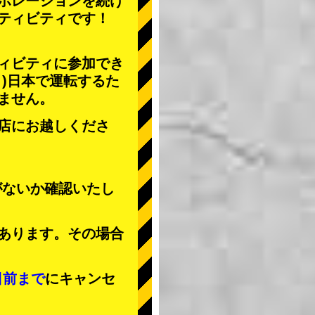
ボレーションを続け
ティビティ
です！
ィビティに参加でき
」
)日本で運転するた
ません。
店にお越しくださ
がないか確認いたし
あります。その場合
日前まで
にキャンセ