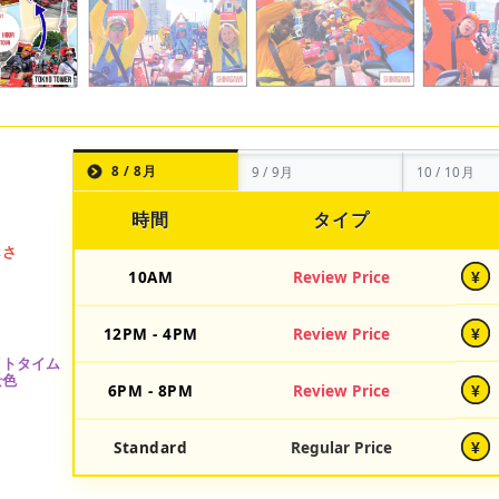
8 / 8月
9 / 9月
10 / 10月
時間
タイプ
10AM
Review Price
¥
12PM - 4PM
Review Price
¥
6PM - 8PM
Review Price
¥
Standard
Regular Price
¥