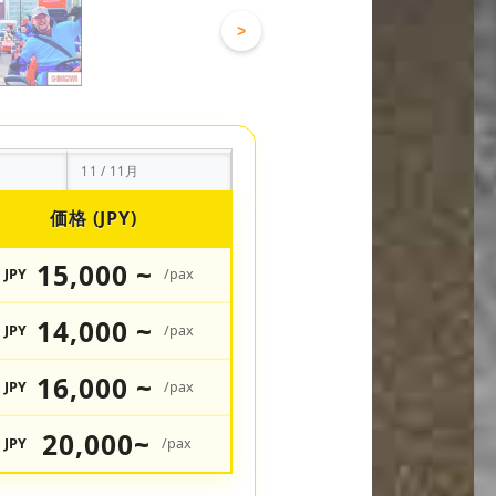
>
11 / 11月
価格 (JPY)
15,000 ~
JPY
/pax
14,000 ~
JPY
/pax
16,000 ~
JPY
/pax
20,000~
JPY
/pax