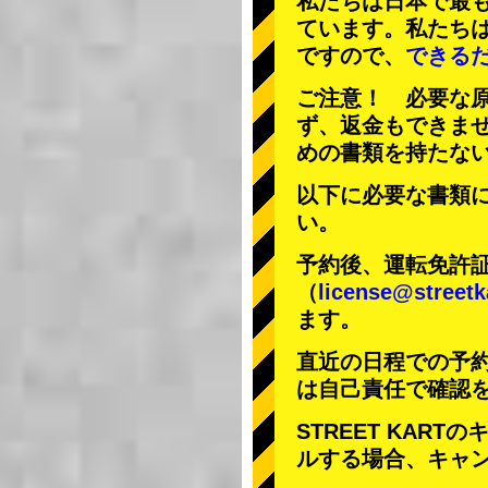
私たちは日本で最
ています。私たち
ですので、
できる
ご注意！ 必要な
ず、返金もできま
めの書類を持たな
以下に必要な書類
い。
予約後、運転免許
（
license@streetk
ます。
直近の日程での予
は自己責任で確認
STREET KAR
ルする場合、キャ