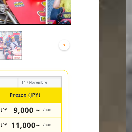
>
11 / Novembre
Prezzo (JPY)
9,000 ~
JPY
/pax
11,000~
JPY
/pax