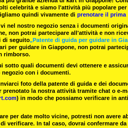
la
più grande azienda di kart
in Giappone! Con
lti celebrità
e siamo l'
attività più popolare
per 
igliamo quindi vivamente di
prenotare il prima 
ivi nel nostro negozio senza i documenti origina
e, non potrai partecipare all'attività e non rice
i di seguito
„Patente di guida per guidare in Gi
i per guidare in Giappone, non potrai partecipa
n rimborso.
ui sotto quali documenti devi ottenere e assicur
o negozio con i documenti.
inviarci foto della patente di guida e dei docum
 prenotato la nostra attività tramite chat o e-m
rt.com
) in modo che possiamo verificare in ant
are per date molto vicine, potresti non avere 
di verificare. In tal caso, dovrai confermare da