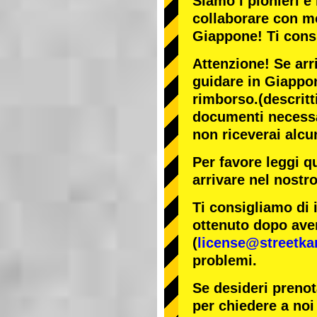
Siamo i
pionieri
e 
collaborare con
mo
Giappone! Ti cons
Attenzione! Se arr
guidare in Giappon
rimborso.
(descritt
documenti necessar
non riceverai alcu
Per favore leggi q
arrivare nel nostr
Ti consigliamo di 
ottenuto dopo aver
(
license@streetka
problemi.
Se desideri prenot
per chiedere a noi 