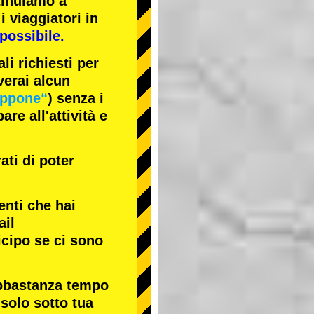
tinuiamo a
i viaggiatori in
possibile.
li richiesti per
verai alcun
appone“
) senza i
re all'attività e
ati di poter
enti che hai
ail
icipo se ci sono
abbastanza tempo
 solo sotto tua