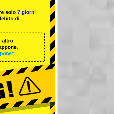
re solo
7 giorni
ebito di
 altro
iappone.
ppone“