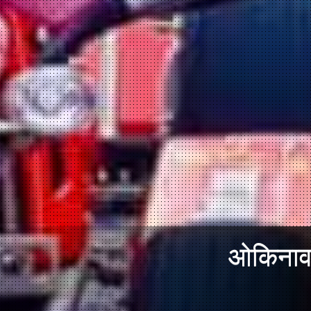
ओकिनावा 