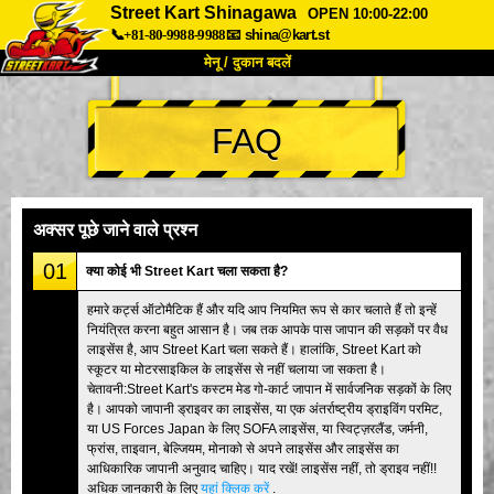
Street Kart Shinagawa
OPEN 10:00-22:00
📞+81-80-9988-9988
📧
shina@kart.st
मेनू / दुकान बदलें
TOP
FAQ
हमारे बारे में
विशेषताएँ
कीमत
पहुंच
वॉयस
FAQ
कंपनी
बुकिंग
अक्सर पूछे जाने वाले प्रश्न
शाखा बदलें
01
क्या कोई भी Street Kart चला सकता है?
टोक्यो शिनागावा #1
टोक्यो अकीहबारा#1
हमारे कर्ट्स ऑटोमैटिक हैं और यदि आप नियमित रूप से कार चलाते हैं तो इन्हें
नियंत्रित करना बहुत आसान है। जब तक आपके पास जापान की सड़कों पर वैध
टोक्यो अकीहबारा#2
टोक्यो शिबुया
लाइसेंस है, आप Street Kart चला सकते हैं। हालांकि, Street Kart को
टोक्यो शिबुया एनेक्स
टोक्यो बे
स्कूटर या मोटरसाइकिल के लाइसेंस से नहीं चलाया जा सकता है।
चेतावनी:Street Kart's कस्टम मेड गो-कार्ट जापान में सार्वजनिक सड़कों के लिए
टोक्यो असाकुसा
ओसाका
है। आपको जापानी ड्राइवर का लाइसेंस, या एक अंतर्राष्ट्रीय ड्राइविंग परमिट,
या US Forces Japan के लिए SOFA लाइसेंस, या स्विट्ज़रलैंड, जर्मनी,
ओकिनावा
फ्रांस, ताइवान, बेल्जियम, मोनाको से अपने लाइसेंस और लाइसेंस का
आधिकारिक जापानी अनुवाद चाहिए। याद रखें! लाइसेंस नहीं, तो ड्राइव नहीं!!
अधिक जानकारी के लिए
यहां क्लिक करें
.