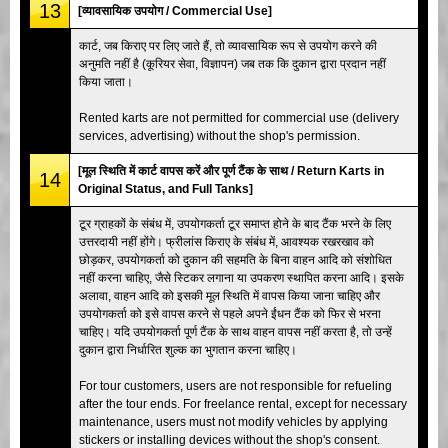
13
[व्यावसायिक उपयोग / Commercial Use]
कार्ट, जब किराए पर लिए जाते हैं, तो व्यावसायिक रूप से उपयोग करने की
अनुमति नहीं है (कूरियर सेवा, विज्ञापन) जब तक कि दुकान द्वारा प्रदान नहीं
किया जाता।
Rented karts are not permitted for commercial use (delivery
services, advertising) without the shop's permission.
[मूल स्थिति में कार्ट वापस करें और पूर्ण टैंक के साथ / Return Karts in
14
Original Status, and Full Tanks]
टूर ग्राहकों के संबंध में, उपयोगकर्ता टूर समाप्त होने के बाद टैंक भरने के लिए
उत्तरदायी नहीं होंगे। फ्रीलांस किराए के संबंध में, आवश्यक रखरखाव को
छोड़कर, उपयोगकर्ता को दुकान की सहमति के बिना वाहन आदि को संशोधित
नहीं करना चाहिए, जैसे स्टिकर लगाना या उपकरण स्थापित करना आदि। इसके
अलावा, वाहन आदि को इसकी मूल स्थिति में वापस किया जाना चाहिए और
उपयोगकर्ता को इसे वापस करने से पहले अपने ईंधन टैंक को फिर से भरना
चाहिए। यदि उपयोगकर्ता पूर्ण टैंक के साथ वाहन वापस नहीं करता है, तो उन्हें
दुकान द्वारा निर्धारित शुल्क का भुगतान करना चाहिए।
For tour customers, users are not responsible for refueling
after the tour ends. For freelance rental, except for necessary
maintenance, users must not modify vehicles by applying
stickers or installing devices without the shop's consent.