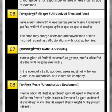
or tour guide is not responsible for fines or fees incurred due
to violations.
06
[अनसुलझे जुर्माने और शुल्क / Unresolved fines and fees]
दुकान स्थानीय अधिकारियों के साथ यातायात उल्लंघन के संबंध में उपयोगकर्ता
द्वारा किए गए किसी भी अनसुलझे जुर्माने या शुल्क का शुल्क ले सकती है।
The shop may charge users for unresolved fines or fees
incurred regarding traffic violations with local authorities.
07
[यातायात दुर्घटनाएं / Traffic Accidents]
यातायात दुर्घटना की स्थिति में, उपयोगकर्ता को टूर गाइड, स्थानीय अधिकारियों
और बीमा कंपनी को सूचित करना चाहिए।
In the event of a traffic accident, users must notify the tour
guide, local authorities, and insurance company.
08
[अनधिकृत निपटान / Unauthorized Settlement]
यातायात दुर्घटना की स्थिति में, उपयोगकर्ता दुकान की सहमति के बिना विपक्षी
पार्टी के साथ निपटान में प्रवेश न करने के लिए सहमत है। दुकान उपयोगकर्ता
और विपक्षी पार्टी के बीच किसी भी असहमति निपटान समझौते के लिए उत्तरदायी
नहीं होगी।