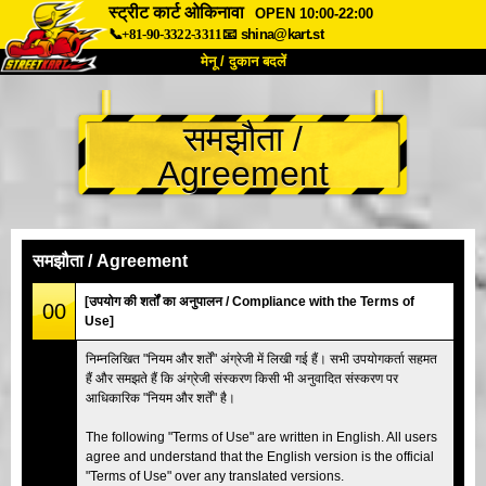
स्ट्रीट कार्ट ओकिनावा
OPEN 10:00-22:00
📞+81-90-3322-3311
📧
shina@kart.st
मेनू / दुकान बदलें
TOP
समझौता /
हमारे बारे में
विशेषताएँ
कीमत
Agreement
पहुंच
वॉयस
FAQ
कंपनी
बुकिंग
शाखा बदलें
समझौता / Agreement
टोक्यो शिनागावा #1
टोक्यो अकीहबारा#1
[उपयोग की शर्तों का अनुपालन / Compliance with the Terms of
00
Use]
टोक्यो अकीहबारा#2
टोक्यो शिबुया
निम्नलिखित "नियम और शर्तें" अंग्रेजी में लिखी गई हैं। सभी उपयोगकर्ता सहमत
टोक्यो शिबुया एनेक्स
टोक्यो बे
हैं और समझते हैं कि अंग्रेजी संस्करण किसी भी अनुवादित संस्करण पर
आधिकारिक "नियम और शर्तें" है।
टोक्यो असाकुसा
ओसाका
ओकिनावा
The following "Terms of Use" are written in English. All users
agree and understand that the English version is the official
"Terms of Use" over any translated versions.