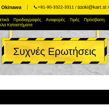
oki@kart.st
t Okinawa
📞+81-90-3322-3311
📧
ετικά
Προδιαγραφές
Αναφορές
Τιμές
Πρόσβαση
λλα Καταστήματα
Συχνές Ερωτήσεις