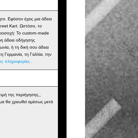
ητο. Εφόσον έχεις μια άδεια
reet Kart. Ωστόσο, το
. Προσοχή: Το custom-made
υρη άδεια οδήγησης
ωνία, ή τη δική σου άδεια
η Γερμανία, τη Γαλλία, την
ες πληροφορίες
.
ιμή της περιήγησης,,
μα θα χρεωθεί αμέσως μετά