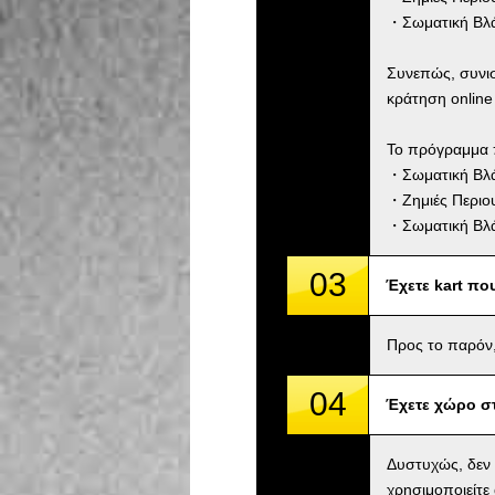
・Σωματική Βλά
Συνεπώς, συνι
κράτηση online
Το πρόγραμμα 
・Σωματική Βλάβ
・Ζημιές Περιου
・Σωματική Βλά
03
Έχετε kart πο
Προς το παρόν,
04
Έχετε χώρο σ
Δυστυχώς, δεν
χρησιμοποιείτε 