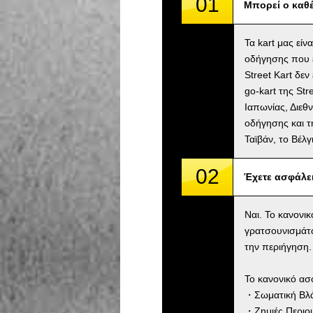
01
Μπορεί ο καθέ
Τα kart μας είν
οδήγησης που ε
Street Kart δε
go-kart της St
Ιαπωνίας, Διεθν
οδήγησης και τ
Ταϊβάν, το Βέλ
02
Έχετε ασφάλε
Ναι. Το κανονι
γρατσουνισμάτ
την περιήγηση.
Το κανονικό ασ
・Σωματική Βλάβ
・Ζημιές Περιου