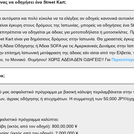
νας να οδηγήσει ένα Street Kart;
αι αυτόματα και πολύ εύκολα να τα ελέγξεις αν οδηγείς κανονικά αυτοκίν
ίναι έγκυρη στους δρόμους της Ιαπωνίας, μπορείς να οδηγήσεις ένα St
ν επιτρέπεται να οδηγείται με άδειες για μοτοποδήλατα ή μοτοσικλέτες
reet Kart είναι για δημόσιους δρόμους στην Ιαπωνία. Θα χρειαστείς έγκ
ή Άδεια Οδήγησης ή Άδεια SOFA για τις Αμερικανικές Δυνάμεις στην Ιαπ
ην επίσημη Ιαπωνική μετάφραση της άδειας εάν είσαι από την Ελβετία, τ
γιο, το Μονακό. Θυμήσου! ΧΩΡΙΣ ΑΔΕΙΑ ΔΕΝ ΟΔΗΓΕΙΣ!! Για
Περισσότερ
ια;
κό μας ασφαλιστικό πρόγραμμα με βασική κάλυψη περιλαμβάνεται στην τ
ων, άγριας οδήγησης ή ατυχημάτων. Η συμμετοχή των 50,000 JPY/όχη
φαλιστικό πρόγραμμα καλύπτει:
η (εκτός από τον οδηγό): 800,00,000 ¥
σίας (εκτός από τον οδηγό): 2,000,000 ¥