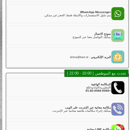
02
هل لديكم تأمين؟
نعم. تشمل خطتنا التأمينية القياسية مع تغطية أساسية في رسوم
LINE Mess
الجولة,
 أسرع للدردشة، الموظفون والشات بوت سيساعدونك.
ولكن عليك دفع الخصم إذا كانت هناك أضرار في الكارت بسبب
الاصطدام أو الخدوش أو القيادة الخشنة أو الحوادث. يتم تحصيل خصم
قدره 50,000 ين لكل مركبة مباشرة بعد الجولة.
WhatsApp Messe
خطة التأمين القياسية تغطي:
اول الاستفسارات والأسئلة فقط؛ الحجز غير ممكن.
・الإصابة الجسدية (بخلاف السائق): 800,000,000 ين
・الأضرار المادية (بخلاف السائق): 2,000,000 ين
・إصابة السائق: 5,000,000 ين
الاتصال
لذلك، نوصي بشدة لعملائنا الكرام اختيار خطة التأمين الكامل عند
التواصل معنا عبر النموذج
الحجز عبر الإنترنت أو في المتجر مقابل رسوم إضافية.
خطة التأمين الكامل تغطي:
・الإصابة الجسدية (بخلاف السائق): 800,000,000 ين
・الأضرار المادية (بخلاف السائق): 2,000,000 ين
 الإلكتروني
:
shina@kart.st
・إصابة السائق: 5,000,000 ين
03
هل توجد كارتات يمكن أن تستوعب أكثر من راكب؟
10 - 22:00 ]
في الوقت الحالي، لا نقدم كارتات تدعم أكثر من راكب في نفس